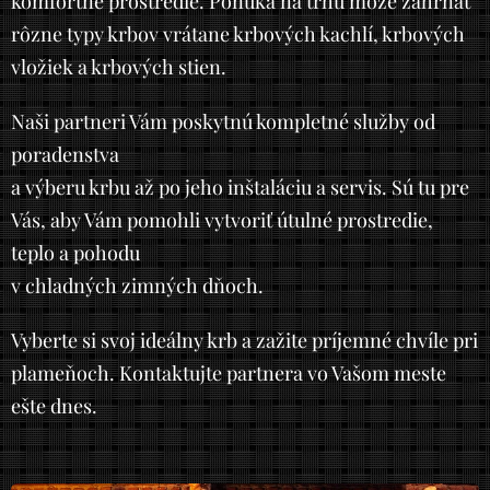
komfortné prostredie. Ponuka na trhu môže zahŕňať
rôzne typy krbov vrátane krbových kachlí, krbových
vložiek a krbových stien.
Naši partneri Vám poskytnú kompletné služby od
poradenstva
a výberu krbu až po jeho inštaláciu a servis. Sú tu pre
Vás, aby Vám pomohli vytvoriť útulné prostredie,
teplo a pohodu
v chladných zimných dňoch.
Vyberte si svoj ideálny krb a zažite príjemné chvíle pri
plameňoch. Kontaktujte partnera vo Vašom meste
ešte dnes.