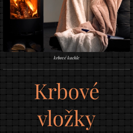
krbové kachle
Krbové
vložky