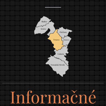
Skalica
Senica
Piešťany
Trnava
Hlohovec
Galanta
Dunajská Streda
Informačné