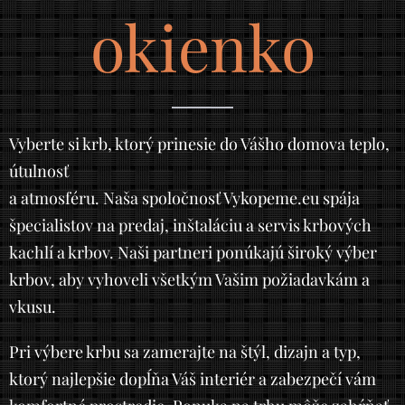
okienko
Vyberte si krb, ktorý prinesie do Vášho domova teplo,
útulnosť
a atmosféru. Naša spoločnosť Vykopeme.eu spája
špecialistov na predaj, inštaláciu a servis krbových
kachlí a krbov. Naši partneri ponúkajú široký výber
krbov, aby vyhoveli všetkým Vašim požiadavkám a
vkusu.
Pri výbere krbu sa zamerajte na štýl, dizajn a typ,
ktorý najlepšie dopĺňa Váš interiér a zabezpečí vám