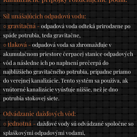
Síl unášajúcich odpadovú vodu:
gravitačná
○
-
odpadová voda odteká prirodzene po
spáde potrubia, teda gravitačne,
tlaková
○
-
odpadová voda sa zhromažďuje v
akumulačnom priestore čerpacej stanice odpadových
vôd a následne ich po naplnení prečerpá do
najbližšieho gravitačného potrubia, prípadne priamo
do verejnej kanalizácie. Tento systém sa používa, ak
vnútorné kanalizácie vyúsťuje nižšie, než je dno
potrubia stokovej siete.
Odvádzanie dažďových vôd:
jednotná
○
-
dažďové vody sú odvádzané spoločne so
splaškovými odpadovými vodami,