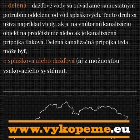
delená
○
-
dažďové vody sú odvádzané samostatným
potrubím oddelene od vôd splaškových. Tento druh sa
užíva napríklad vtedy, ak je na vnútornú kanalizáciu
objekt na predčistenie alebo ak je kanalizačná
prípojka tlaková. Delená kanalizačná prípojka teda
môže byť,
splašková alebo dažďová
(aj z možnosťou
○
vsakovacieho systému).