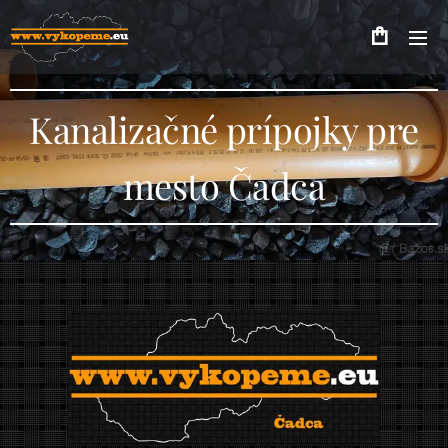
Kanalizačné prípojky pre
mesto Čadca