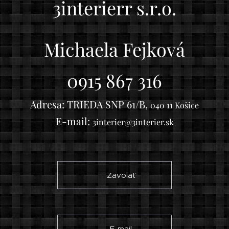
3interierr s.r.o.
Michaela Fejková
0915 867 316
Adresa:
TRIEDA SNP 61/B,
040 11 Košice
E-mail:
3interier@3interier.sk
☎ Zavolať
✉ E-mail