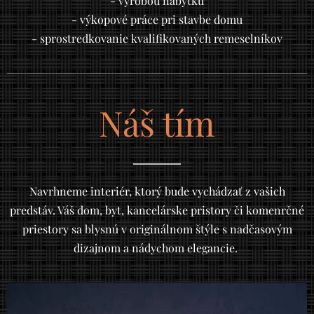
- výrobou nábytku
- výkopové práce pri stavbe domu
- sprostredkovanie kvalifikovaných remeselníkov
Náš tím
Navrhneme interiér, ktorý bude vychádzať z vašich
predstáv. Váš dom, byt, kancelárske pristory či komenrčné
priestory sa blysnú v originálnom štýle s nadčasovým
dizajnom a nádychom elegancie.