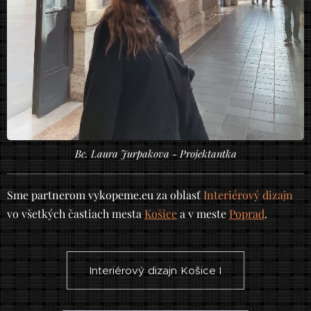
Bc. Laura Jurpakova - Projektantka
Sme partnerom vykopeme.eu za oblasť
Interiérový dizajn
vo všetkých častiach mesta
Košice
a v meste
Poprad
.
Interiérový dizajn Košice I