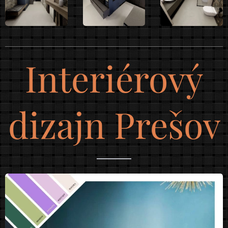
Interiérový
dizajn Prešov