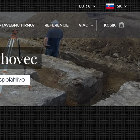
EUR
€
SK
STAVEBNÚ FIRMU?
REFERENCIE
VIAC
KOŠÍK
ohovec
spoľahlivo