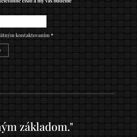
telefónne číslo a my vás budeme
pätným kontaktovaním
o
eným základom."