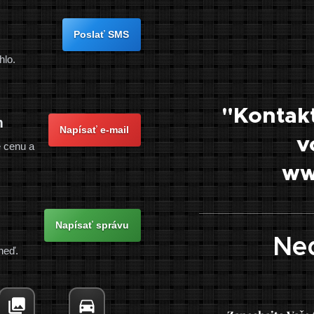
Poslať SMS
lo.
"Kontakt
m
Napísať e-mail
v
e cenu a
ww
Napísať správu
Ned
neď.