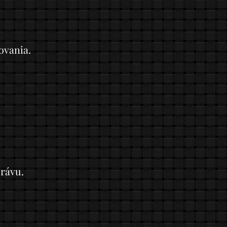
ovania.
rávu.