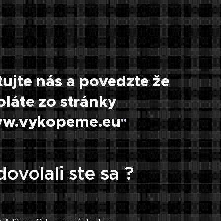
ujte nás a povedzte že
oláte zo stránky
w.vykopeme.eu
"
ovolali ste sa ?