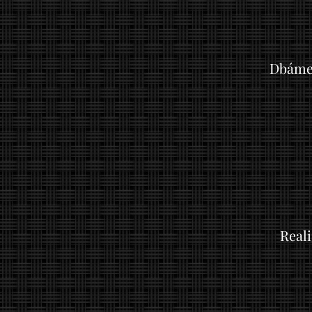
Dbáme 
Real