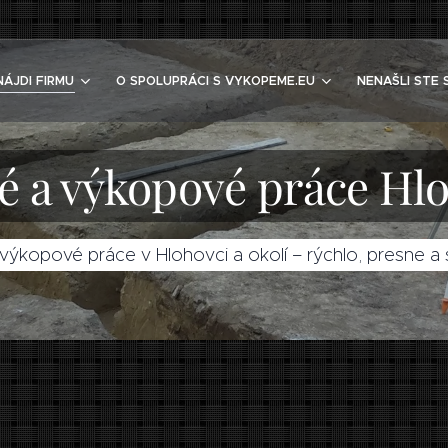
NÁJDI FIRMU
O SPOLUPRÁCI S VYKOPEME.EU
NENAŠLI STE 
 a výkopové práce Hl
ýkopové práce v Hlohovci a okolí – rýchlo, presne a 