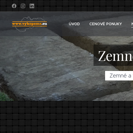
ÚVOD
CENOVÉ PONUKY
Zemné
Zemné a v