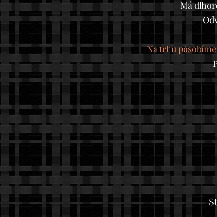
Má dlhoro
Odv
Na trhu pôsobíme 
P
S