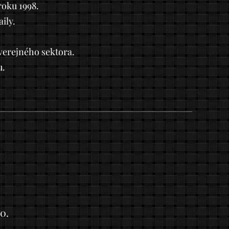
roku 1998.
ily.
 verejného sektora.
u.
0.