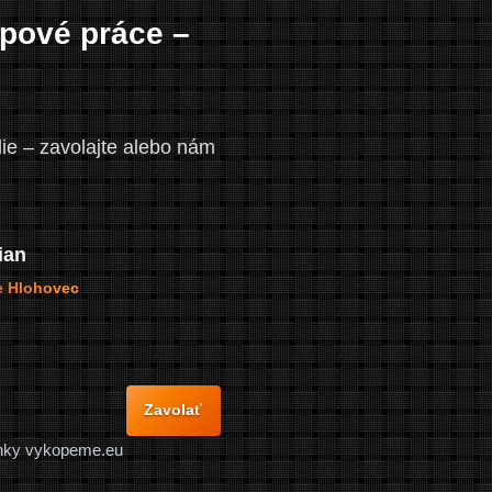
pové práce –
ie – zavolajte alebo nám
ian
e Hlohovec
Zavolať
ránky vykopeme.eu