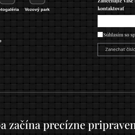
Zanechajte Vaše 
kontaktovať
togaléria
Vozový park
Súhlasím so s
e
Zanechať čísl
ba začína precízne priprav