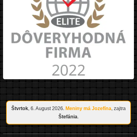
Štvrtok
, 6. August 2026.
Meniny má
Jozefína
, zajtra
Štefánia
.