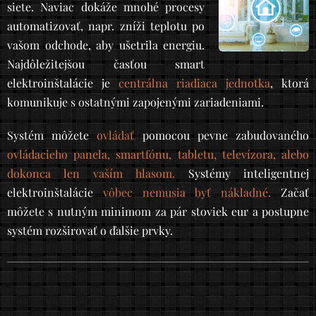
siete. Naviac dokáže mnohé procesy
automatizovať, napr. zníži teplotu po
vašom odchode, aby ušetrila energiu.
Najdôležitejšou časťou smart
elektroinštalácie je
centrálna riadiaca jednotka
, ktorá
komunikuje s ostatnými zapojenými zariadeniami.
Systém môžete
ovládať
pomocou pevne zabudovaného
ovládacieho panela, smartfónu, tabletu, televízora, alebo
dokonca len vaším hlasom.
Systémy inteligentnej
elektroinštalácie
vôbec nemusia byť nákladné.
Začať
môžete s nutným minimom za pár stoviek eur a postupne
systém rozširovať o ďalšie prvky.