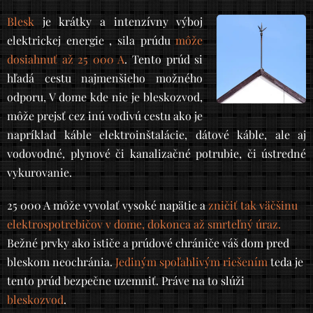
Blesk
je krátky a intenzívny výboj
elektrickej energie , sila prúdu
môže
dosiahnuť až 25 000 A
. Tento prúd si
hľadá cestu najmenšieho možného
odporu, V dome kde nie je bleskozvod,
môže prejsť cez inú vodivú cestu ako je
napríklad káble elektroinštalácie, dátové káble, ale aj
vodovodné, plynové či kanalizačné potrubie, či ústredné
vykurovanie.
25 000 A môže vyvolať vysoké napätie a
zničiť tak väčšinu
elektrospotrebičov v dome, dokonca až smrteľný úraz.
Bežné prvky ako ističe a prúdové chrániče váš dom pred
bleskom neochránia.
Jediným spoľahlivým riešením
teda je
tento prúd bezpečne uzemniť. Práve na to slúži
bleskozvod
.