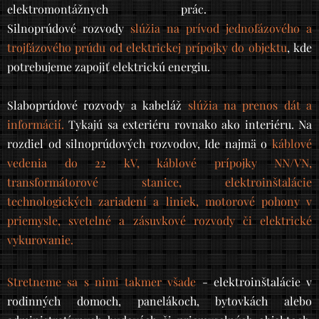
elektromontážnych prác.
Silnoprúdové rozvody
slúžia na prívod jednofázového a
trojfázového prúdu od elektrickej prípojky do objektu
, kde
potrebujeme zapojiť elektrickú energiu.
Slaboprúdové rozvody a kabeláž
slúžia na prenos dát a
informácií.
Tykajú sa exteriéru rovnako ako interiéru. Na
rozdiel od silnoprúdových rozvodov, Ide najmä o
káblové
vedenia do 22 kV, káblové prípojky NN/VN,
transformátorové stanice, elektroinštalácie
technologických zariadení a liniek, motorové pohony v
priemysle, svetelné a zásuvkové rozvody či elektrické
vykurovanie.
Stretneme sa s nimi takmer všad
e
- elektroinštalácie v
rodinných domoch, panelákoch, bytovkách alebo