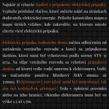
Najskôr si vybavte
žiadosť o pripojenie elektrickej prípojky
.
Vyplníte príslušné tlačivo, ktoré môžete nájsť na stránkach
dodávateľa elektrickej energie. Priložte katastrálnu mapu a
mapu širších vzťahov, kde zakreslíte, na ktorom mieste
chcete viesť elektrickú prípojku.
Elektrická prípojka rodinného domu
začína odbočením od
zariadenia verejného rozvodu a končí sa prípojkovou
skriňou, ktorá musí byť vyhotovená podľa normy STN 35
9754. Na stĺpe verejného rozvodu sa vyhotoví
prípojková
skriňa
, od ktorej vedie vodič smerom k elektromeru. Vodič
sa najčastejšie používa hliníkový AYKY 16mm2 až
35mm2. E
lektromerový rozvádzač musí byť umiestnený, tak
aby bol kedykoľvek prístupný!
Teda v oplotení pozemku
alebo na jeho hranici. Okienko elektromera musí byť vo
výške 1,5 až 1,7m.