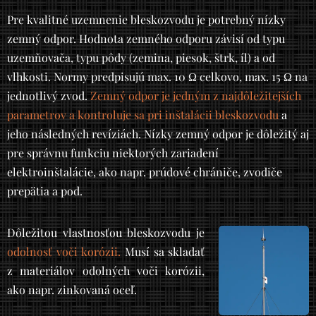
Pre kvalitné uzemnenie bleskozvodu je potrebný nízky
zemný odpor. Hodnota zemného odporu závisí od typu
uzemňovača, typu pôdy (zemina, piesok, štrk, íl) a od
vlhkosti. Normy predpisujú max. 10 Ω celkovo, max. 15 Ω na
jednotlivý zvod.
Zemný odpor je jedným z najdôležitejších
parametrov a kontroluje sa pri inštalácii bleskozvodu
a
jeho následných revíziách. Nízky zemný odpor je dôležitý aj
pre správnu funkciu niektorých zariadení
elektroinštalácie, ako napr. prúdové chrániče, zvodiče
prepätia a pod.
Dôležitou vlastnosťou bleskozvodu je
odolnosť voči korózii.
Musí sa skladať
z materiálov odolných voči korózii,
ako napr. zinkovaná oceľ.