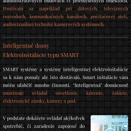
administratívnych budovách či priemyselných objektoch.
Používajú sa napríklad pri dátových, televíznych
rozvodoch, komunikačných kanáloch, počítačovej sieti,
audiovizuálnej technike kamerových systémoch.
Inteligentné domy
Elektroinštalácie typu SMART
SMART systémy a systémy inteligentnej elektroinštalácie
sa k nám pomaly ale isto dostávajú. Smart inštalácie vám
môžu uľahčiť mnoho činností. "Inteligentná" domácnosť
umožnuje ovládať osvetlenie, kúrenie, žalúzie,
elektronické zámky, kamery a pod.
V podstate dokážete ovládať akýkoľvek
spotrebič, či zaradenie zapojené do