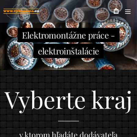
Elektromontážne práce -
elektroinštalácie
Vyberte kraj
v ktorom hľadáte
dodávateľa