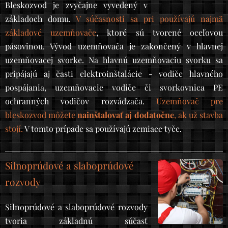
Bleskozvod je zvyčajne vyvedený v
základoch domu.
V súčasnosti sa pri používajú najmä
základové uzemňovače
, ktoré sú tvorené oceľovou
pásovinou. Vývod uzemňovača je zakončený v hlavnej
uzemňovacej svorke. Na hlavnú uzemňovaciu svorku sa
pripájajú aj časti elektroinštalácie - vodiče hlavného
pospájania, uzemňovacie vodiče či svorkovnica PE
ochranných vodičov rozvádzača.
Uzemňovač pre
bleskozvod môžete
nainštalovať aj dodatočne
, ak už stavba
stojí.
V tomto prípade sa používajú zemiace tyče.
Silnoprúdové a slaboprúdové
rozvody
Silnoprúdové a slaboprúdové rozvody
tvoria základnú súčasť