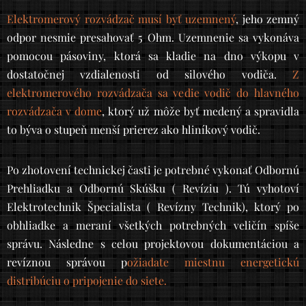
Elektromerový rozvádzač musí byť uzemnený
, jeho zemný
odpor nesmie presahovať 5 Ohm. Uzemnenie sa vykonáva
pomocou pásoviny, ktorá sa kladie na dno výkopu v
dostatočnej vzdialenosti od silového vodiča.
Z
elektromerového rozvádzača sa vedie vodič do hlavného
rozvádzača v dome
, ktorý už môže byť medený a spravidla
to býva o stupeň menší prierez ako hliníkový vodič.
Po zhotovení technickej časti je potrebné vykonať Odbornú
Prehliadku a Odbornú Skúšku ( Revíziu ). Tú vyhotoví
Elektrotechnik Špecialista ( Revízny Technik), ktorý po
obhliadke a meraní všetkých potrebných veličín spíše
správu. Následne s celou projektovou dokumentáciou a
revíznou správou p
ožiadate miestnu energetickú
distribúciu o pripojenie do siete.