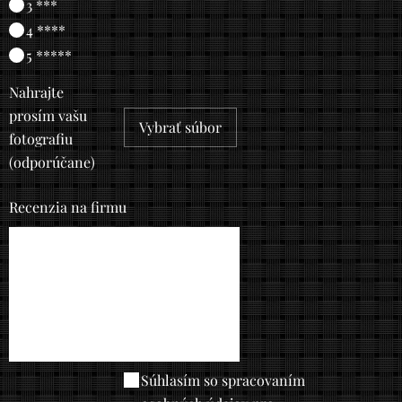
3 ***
4 ****
5 *****
Nahrajte
prosím vašu
Vybrať súbor
fotografiu
(odporúčane)
Recenzia na firmu
Súhlasím so spracovaním