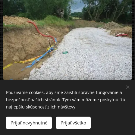
Používame cookies, aby sme zaistili správne fungovanie a
bezpečnosť našich stránok. Tým vám môžeme poskytnúť tú
Prívod vody a
najlepšiu skúsenosť z ich návštevy.
elektriny
Prijať nevyhnutné
Prijať všetko