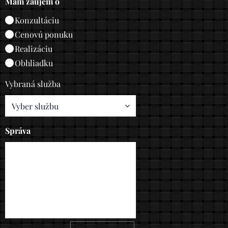
Mám záujem o
Konzultáciu
Cenovú ponuku
Realizáciu
Obhliadku
Vybraná služba
Správa