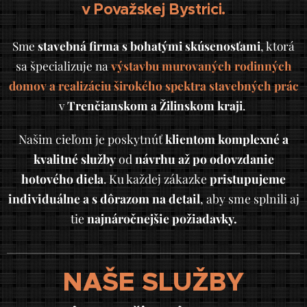
v Považskej Bystrici.
Sme
stavebná firma s bohatými skúsenosťami
, ktorá
sa špecializuje na
výstavbu murovaných rodinných
domov a realizáciu širokého spektra stavebných prác
v
Trenčianskom a Žilinskom kraji
.
Našim cieľom je poskytnúť
klientom komplexné a
kvalitné služby
od
návrhu až po odovzdanie
hotového diela
. Ku každej zákazke
pristupujeme
individuálne a s dôrazom na detail
, aby sme splnili aj
tie
najnáročnejšie požiadavky.
NAŠE SLUŽBY