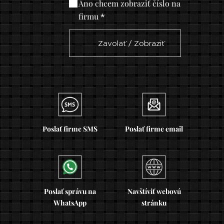
Áno chcem zobraziť číslo na
firmu
☎ Zavolať / Zobraziť
Poslať firme SMS
Poslať firme email
Poslať správu na
Navštíviť webovú
WhatsApp
stránku