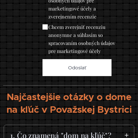
osobných údajov pre
marketingové účely a
zverejnením recenzie
Chcem zverejniť recenziu
anonymne a súhlasím so
spracovaním osobných údajov
pre marketingové účely
Odoslať
Najčastejšie otázky o dome
na kľúč v Považskej Bystrici
1. Čo znamená "dom na kľúč"?