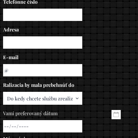
Telefónne číslo
Adresa
E-mail
Ralizacia by mala prebehnúť do
Vami preferovaný dátum