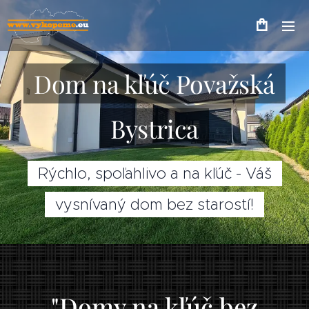
Dom na kľúč Považská
Bystrica
Rýchlo, spoľahlivo a na kľúč - Váš
vysnívaný dom bez starostí!
"Domy na kľúč bez