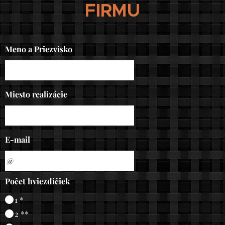
FIRMU
Meno a Priezvisko
Miesto realizácie
E-mail
Počet hviezdičiek
1 *
2 **