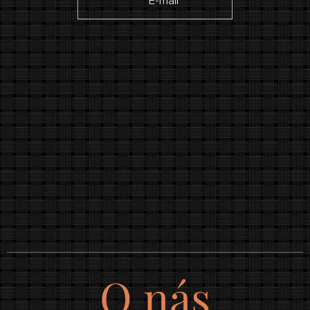
✉ E-mail
O nás