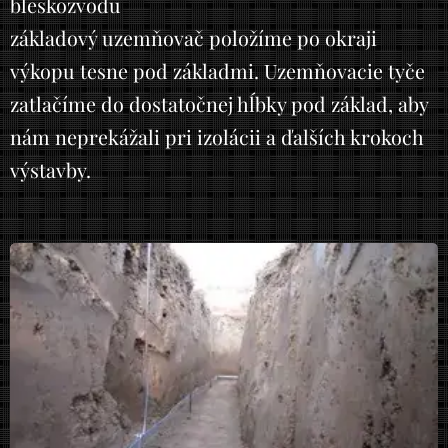
bleskozvodu
základový uzemňovač položíme po okraji
výkopu tesne pod základmi. Uzemňovacie tyče
zatlačíme do dostatočnej hĺbky pod základ, aby
nám neprekážali pri izolácii a ďalších krokoch
výstavby.