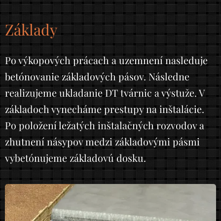
Základy
Po výkopových prácach a uzemnení nasleduje
betónovanie základových pásov. Následne
realizujeme ukladanie DT tvárnic a výstuže. V
základoch vynecháme prestupy na inštalácie.
Po položení ležatých inštalačných rozvodov a
zhutnení násypov medzi základovými pásmi
vybetónujeme základovú dosku.