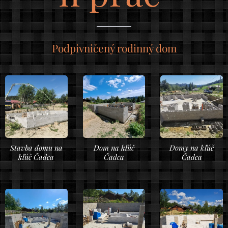
Podpivničený rodinný dom
Stavba domu na
Dom na kľúč
Domy na kľúč
kľúč Čadca
Čadca
Čadca