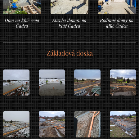
Dom na kľúč cena
Stavba domov na
Rodinné domy na
Čadca
kľúč Čadca
kľúč Čadca
Základová doska