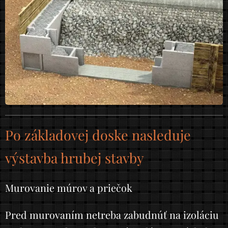
Po základovej doske nasleduje
výstavba hrubej stavby
Murovanie múrov a priečok
Pred murovaním netreba zabudnúť na izoláciu