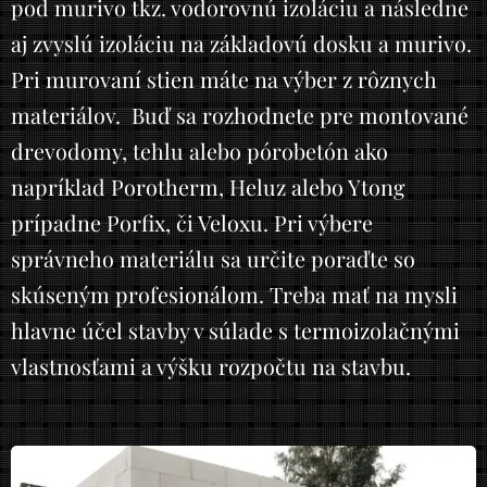
pod murivo tkz. vodorovnú izoláciu a následne
aj zvyslú izoláciu na základovú dosku a murivo.
Pri murovaní stien máte na výber z rôznych
materiálov. Buď sa rozhodnete pre montované
drevodomy, tehlu alebo pórobetón ako
napríklad Porotherm, Heluz alebo Ytong
prípadne Porfix, či Veloxu. Pri výbere
správneho materiálu sa určite poraďte so
skúseným profesionálom. Treba mať na mysli
hlavne účel stavby v súlade s termoizolačnými
vlastnosťami a výšku rozpočtu na stavbu.