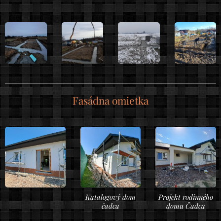
Fasádna omietka
Katalogový dom
Projekt rodinného
čadca
domu Čadca