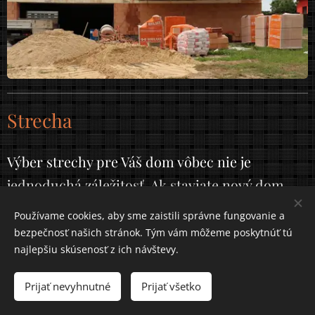
Strecha
Výber strechy pre Váš dom vôbec nie je
jednoduchá záležitosť. Ak staviate nový dom,
vyberte si typ strechy, ktorý vám bude najviac
Používame cookies, aby sme zaistili správne fungovanie a
vyhovovať. Šikmá alebo rovná? Viete, že na
bezpečnosť našich stránok. Tým vám môžeme poskytnúť tú
najlepšiu skúsenosť z ich návštevy.
trhu je viac ako 20 typov striech podľa ich
tvaru? Pri jednotlivých strechách sú veľké
Prijať nevyhnutné
Prijať všetko
rozdiely z hľadiska ceny, vzhľadu aj