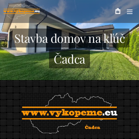
Stavba domov na kľúč
Čadca