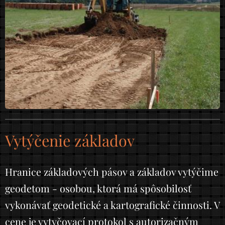
Vytýčenie základov
Hranice základových pásov a základov vytýčime
geodetom - osobou, ktorá má spôsobilosť
vykonávať geodetické a kartografické činnosti. V
cene je vytyčovací protokol s autorizačným