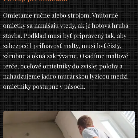
Omietame ručne alebo strojom. Vnútorné
omietky sa nanášajú vtedy, ak je hotová hrubá
stavba. Podklad musí byť pripravený tak, aby
zabezpečil priľnavosť malty, musí byť čistý,
zárubne a okná zakrývame. Osadíme maltové
terče, oceľové omietníky do zvislej polohy a
nahadzujeme jadro murárskou lyžicou medzi
omietníky postupne v pásoch.