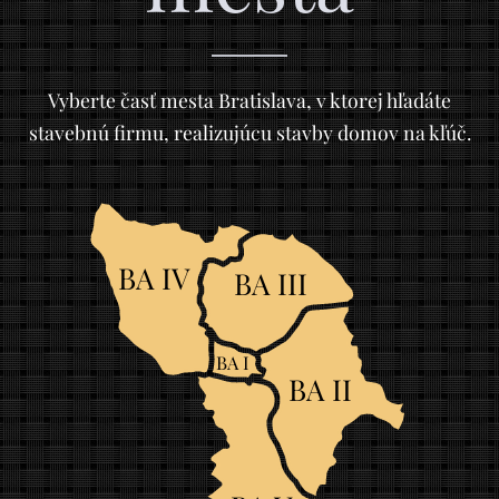
Vyberte časť mesta Bratislava, v ktorej hľadáte
stavebnú firmu, realizujúcu stavby domov na kľúč.
BA IV
BA III
BA I
BA II