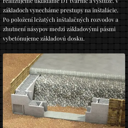
realizujeme ukladanie DT tvárnic a výstuže. V
základoch vynecháme prestupy na inštalácie.
Po položení ležatých inštalačných rozvodov a
zhutnení násypov medzi základovými pásmi
vybetónujeme základovú dosku.