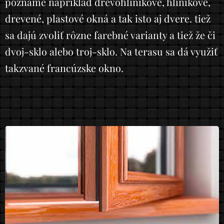
poznáme napríklad drevohliníkové, hliníkové,
drevené, plastové okná a tak isto aj dvere. tiež
sa dajú zvoliť rôzne farebné varianty a tiež že či
dvoj-sklo alebo troj-sklo. Na terasu sa dá využiť
takzvané francúzske okno.