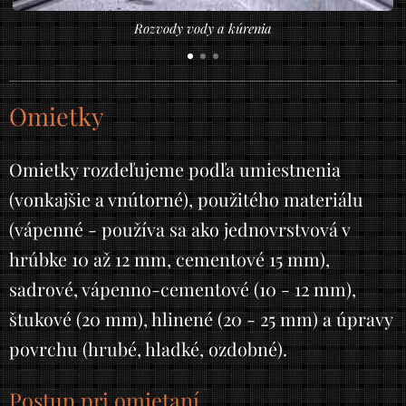
Rozvody vody a kúrenia
Omietky
Omietky rozdeľujeme podľa umiestnenia
(vonkajšie a vnútorné), použitého materiálu
(vápenné - používa sa ako jednovrstvová v
hrúbke 10 až 12 mm, cementové 15 mm),
sadrové, vápenno-cementové (10 - 12 mm),
štukové (20 mm), hlinené (20 - 25 mm) a úpravy
povrchu (hrubé, hladké, ozdobné).
Postup pri omietaní