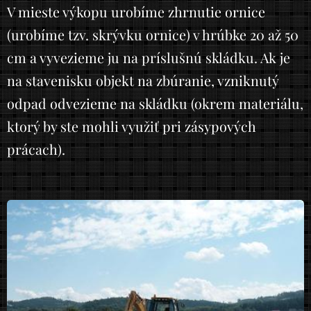
V mieste výkopu urobíme zhrnutie ornice
(urobíme tzv. skrývku ornice) v hrúbke 20 až 50
cm a vyvezieme ju na príslušnú skládku. Ak je
na stavenisku objekt na zbúranie, vzniknutý
odpad odvezieme na skládku (okrem materiálu,
ktorý by ste mohli využiť pri zásypových
prácach).