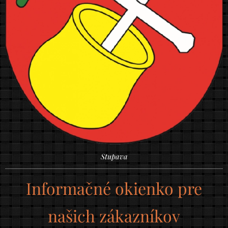
Stupava
Informačné okienko pre
našich zákazníkov