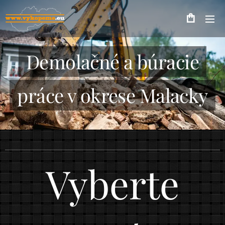
Demolačné a búracie
práce v okrese Malacky
Vyberte