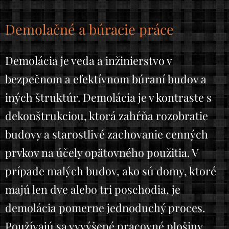
Demolačné a búracie práce
Demolácia je veda a inžinierstvo v
bezpečnom a efektívnom búraní budov a
iných štruktúr. Demolácia je v kontraste s
dekonštrukciou, ktorá zahŕňa rozobratie
budovy a starostlivé zachovanie cenných
prvkov na účely opätovného použitia. V
prípade malých budov, ako sú domy, ktoré
majú len dve alebo tri poschodia, je
demolácia pomerne jednoduchý proces.
Používajú sa vyvýšené pracovné plošiny,