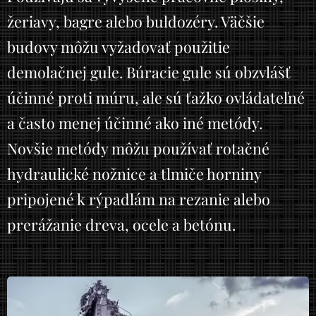
žeriavy, bagre alebo buldozéry. Väčšie
budovy môžu vyžadovať použitie
demolačnej gule. Búracie gule sú obzvlášť
účinné proti múru, ale sú ťažko ovládateľné
a často menej účinné ako iné metódy.
Novšie metódy môžu používať rotačné
hydraulické nožnice a tlmiče horniny
pripojené k rýpadlám na rezanie alebo
prerážanie dreva, ocele a betónu.