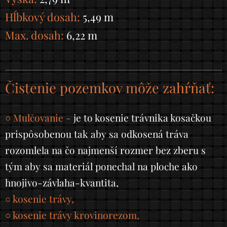
Hĺbkový dosah:
5,49 m
Max. dosah:
6,22 m
Čistenie pozemkov môže zahŕňať:
○ Mulčovanie -
je to kosenie trávnika kosačkou
prispôsobenou tak aby sa odkosená tráva
rozomlela na čo najmenší rozmer bez zberu s
tým aby sa materiál ponechal na ploche ako
hnojivo-závlaha-kvantita,
○ kosenie trávy,
○ kosenie trávy krovinorezom,