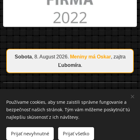
Sobota
, 8. August 2026.
Meniny má
Oskar
, zajtra
Ľubomíra
.
Cookies
Používame cookies, aby sme zaistili správne fungovanie a
bezpečnosť našich stránok. Tým vám môžeme poskytnúť tú
Jazyky
najlepšiu skúsenosť z ich návštevy.
Slovenčina
Čeština
Mena
Prijať nevyhnutné
Prijať všetko
EUR €
CZK Kč