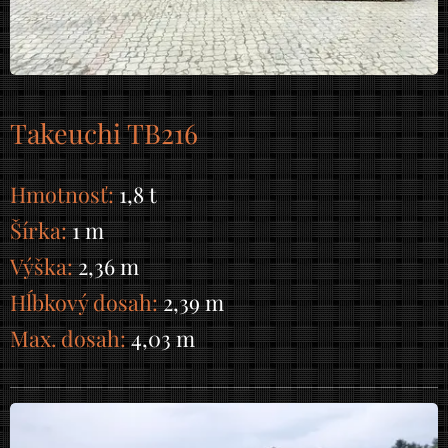
Takeuchi TB216
Hmotnosť:
1,8 t
Šírka:
1 m
Výška:
2,36 m
Hĺbkový dosah:
2,39 m
Max. dosah:
4,03 m