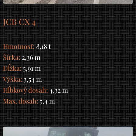
JCB CX 4
Hmotnosť:
8,18 t
Šírka:
2,36 m
Dĺžka:
5,91 m
Výška:
3,54 m
Hĺbkový dosah:
4,32 m
Max. dosah:
5,4 m