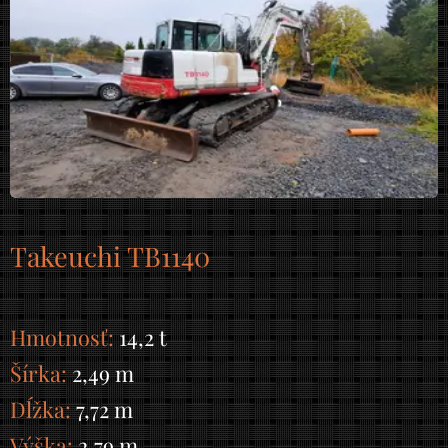
Takeuchi TB1140
Hmotnosť:
14,2 t
Šírka:
2,49 m
Dĺžka:
7,72 m
Výška:
2,79 m