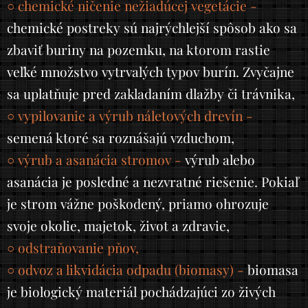
○ chemické ničenie nežiadúcej vegetácie -
chemické postreky sú najrýchlejší spôsob ako sa
zbaviť buriny na pozemku, na ktorom rastie
veľké množstvo vytrvalých typov burín. Zvyčajne
sa uplatňuje pred zakladaním dlažby či trávnika,
○
vypilovanie a výrub náletových drevín -
semená ktoré sa roznášajú vzduchom,
○
výrub a asanácia stromov -
výrub alebo
asanácia je posledné a nezvratné riešenie. Pokiaľ
je strom vážne poškodený, priamo ohrozuje
svoje okolie, majetok, život a zdravie,
○
odstraňovanie pňov,
○
odvoz a likvidácia odpadu (biomasy) -
biomasa
je biologický materiál pochádzajúci zo živých