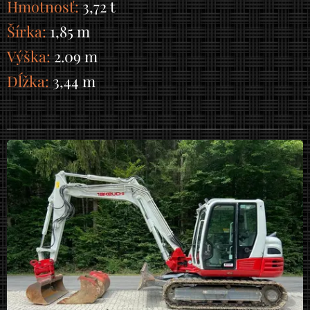
Hmotnosť:
3,72 t
Šírka:
1,85 m
Výška:
2.09 m
Dĺžka:
3,44 m