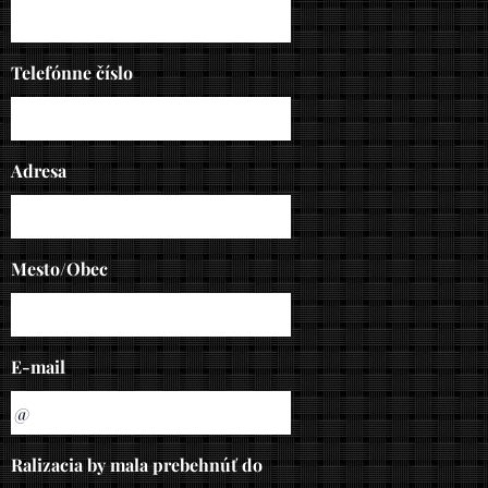
Telefónne číslo
Adresa
Mesto/Obec
E-mail
Ralizacia by mala prebehnúť do