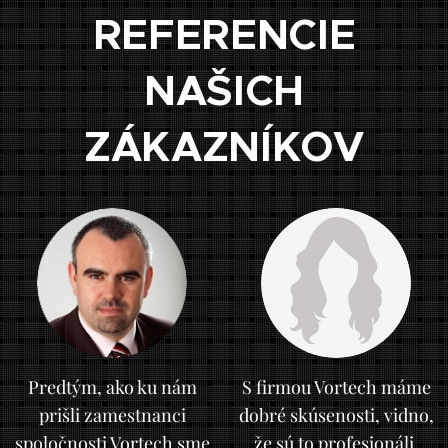
REFERENCIE
NAŠICH
ZÁKAZNÍKOV
Predtým, ako ku nám
S firmou Vortech máme
prišli zamestnanci
dobré skúsenosti, vidno,
spoločnosti Vortech sme
že sú to profesionáli.