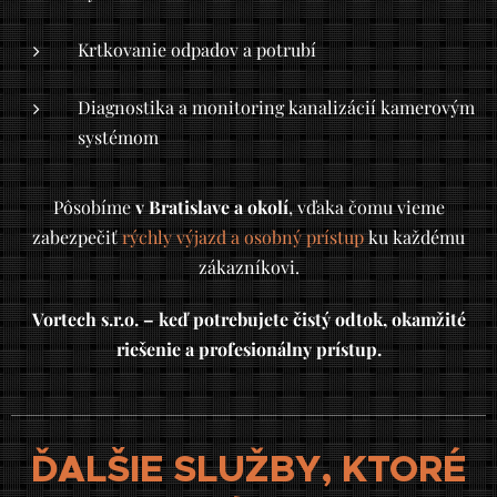
Krtkovanie odpadov a potrubí
Diagnostika a monitoring kanalizácií kamerovým
systémom
Pôsobíme
v Bratislave a okolí
, vďaka čomu vieme
zabezpečiť
rýchly výjazd a osobný prístup
ku každému
zákazníkovi.
Vortech s.r.o. – keď potrebujete čistý odtok, okamžité
riešenie a profesionálny prístup.
ĎALŠIE SLUŽBY, KTORÉ