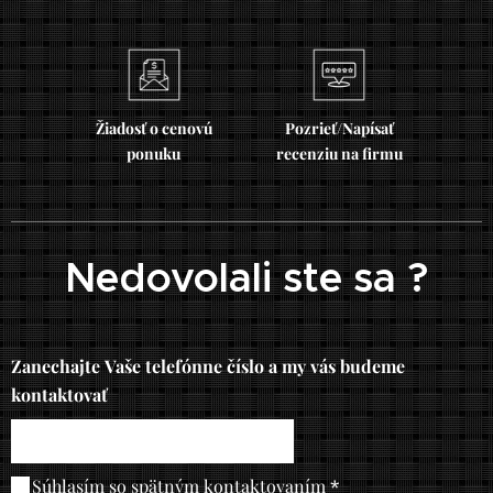
Žiadosť o cenovú
Pozrieť/Napísať
ponuku
recenziu na firmu
Nedovolali ste sa ?
Zanechajte Vaše telefónne číslo a my vás budeme
kontaktovať
Súhlasím so spätným kontaktovaním