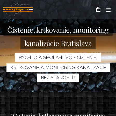
Čistenie, krtkovanie, monitoring
kanalizácie Bratislava
RÝCHLO A SPOĽAHLIVO - ČISTENIE,
KRTKOVANIE A MONITORING KANALIZÁCIE
BEZ STAROSTÍ !
"Čistenie, krtkovanie a monitoring