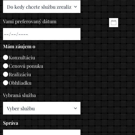
Vami preferovaný dátum
Mám záujem o
Konzultáciu
Cenovú ponuku
Realizáciu
Obhliadku
Vybraná služba
Správa