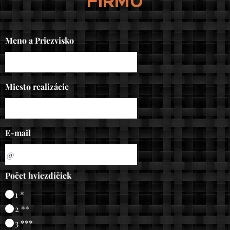
FIRMU
Meno a Priezvisko
Miesto realizácie
E-mail
Počet hviezdičiek
1 *
2 **
3 ***