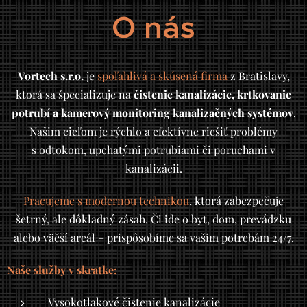
O nás
Vortech s.r.o.
je
spoľahlivá a skúsená firma
z Bratislavy,
ktorá sa špecializuje na
čistenie kanalizácie, krtkovanie
potrubí a kamerový monitoring kanalizačných systémov
.
Našim cieľom je rýchlo a efektívne riešiť problémy
s odtokom, upchatými potrubiami či poruchami v
kanalizácii.
Pracujeme s modernou technikou
, ktorá zabezpečuje
šetrný, ale dôkladný zásah. Či ide o byt, dom, prevádzku
alebo väčší areál – prispôsobíme sa vašim potrebám 24/7.
Naše služby v skratke:
Vysokotlakové čistenie kanalizácie