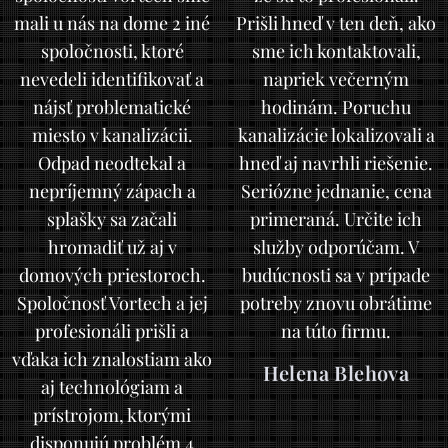
mali u nás na dome 2 iné
Prišli hneď v ten deň, ako
spoločnosti, ktoré
sme ich kontaktovali,
nevedeli identifikovať a
napriek večerným
nájsť problematické
hodinám. Poruchu
miesto v kanalizácii.
kanalizácie lokalizovali a
Odpad neodtekal a
hneď aj navrhli riešenie.
nepríjemný zápach a
Seriózne jednanie, cena
splašky sa začali
primeraná. Určite ich
hromadiť už aj v
služby odporúčam. V
domových priestoroch.
budúcnosti sa v prípade
Spoločnosť Vortech a jej
potreby znovu obrátime
profesionáli prišli a
na túto firmu.
vďaka ich znalostiam ako
Helena Blehova
aj technológiam a
prístrojom, ktorými
disponujú problém 4