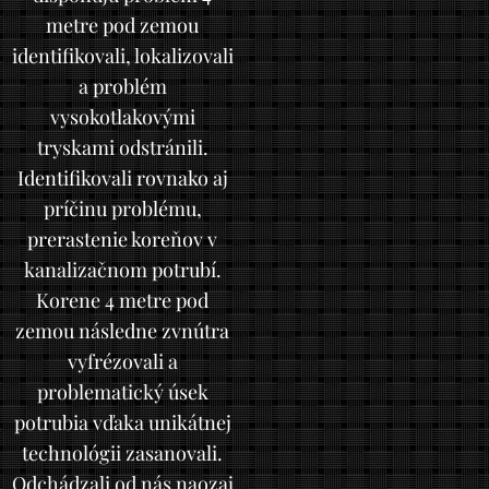
metre pod zemou
identifikovali, lokalizovali
a problém
vysokotlakovými
tryskami odstránili.
Identifikovali rovnako aj
príčinu problému,
prerastenie koreňov v
kanalizačnom potrubí.
Korene 4 metre pod
zemou následne zvnútra
vyfrézovali a
problematický úsek
potrubia vďaka unikátnej
technológii zasanovali.
Odchádzali od nás naozaj