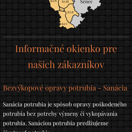
Senec
BA IV
BA III
BA I
BA II
BA V
Informačné okienko pre
našich zákazníkov
Bezvýkopové opravy potrubia - Sanácia
Sanácia potrubia je spôsob opravy poškodeného
potrubia bez potreby výmeny či vykopávania
potrubia. Sanáciou potrubia predlžujeme