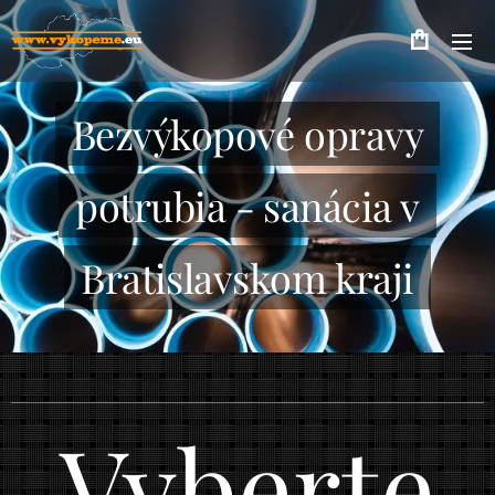
Bezvýkopové opravy
potrubia - sanácia v
Bratislavskom kraji
Vyberte