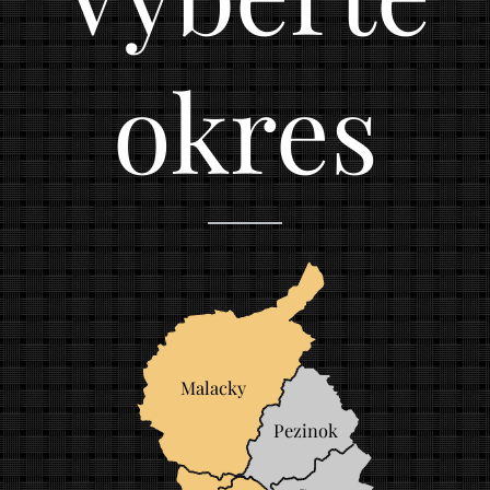
okres
Malacky
Pezinok