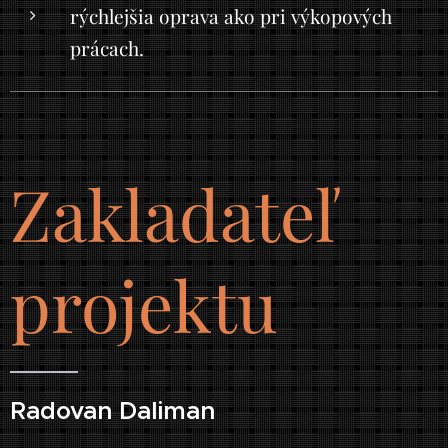
rýchlejšia oprava ako pri výkopových
prácach.
Zakladateľ
projektu
Radovan Daliman