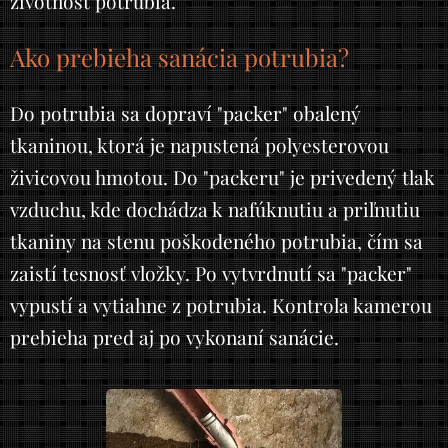
životnosť potrubia.
Ako prebieha sanácia potrubia?
Do potrubia sa dopraví "packer" obalený
tkaninou, ktorá je napustená polyesterovou
živicovou hmotou. Do "packeru" je privedený tlak
vzduchu, kde dochádza k nafúknutiu a priľnutiu
tkaniny na stenu poškodeného potrubia, čím sa
zaistí tesnosť vložky. Po vytvrdnutí sa "packer"
vypustí a vytiahne z potrubia. Kontrola kamerou
prebieha pred aj po vykonaní sanácie.