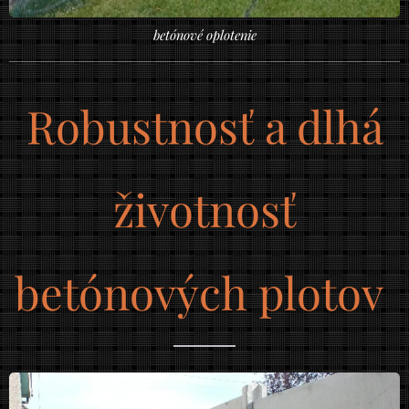
betónové oplotenie
Robustnosť a dlhá
životnosť
betónových plotov