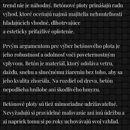
trend nie je náhodný. Betónové ploty prinášajú radu
výhod, ktoré oceňujú najmä majitelia nehnuteľností
hľadajúcich vhodné, dlhotrvajúce
a esteticky príťažlivé oplotenie.
Prvým argumentom pre výber betónového plota je
jeho robustnosť a odolnosť voči poveternostným
vplyvom. Betón je materiál, ktorý odoláva vetru,
dažďu, snehu a slnečnému žiareniu bez toho, aby sa
jeho kvalita zhoršila. Na rozdiel od dreva, betón
nepodlieha hnilobe ani škodlivého hmyzu.
Betónové ploty sú tiež mimoriadne udržiavateľné.
Nevyžadujú si pravidelné maľovanie ani inú údržbu a
aj napriek tomu si po roky uchovávajú svoj vzhľad.