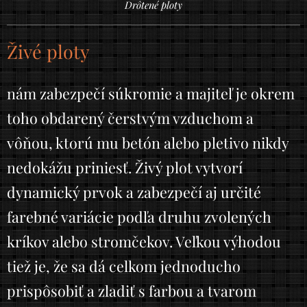
Drôtené ploty
Živé ploty
nám zabezpečí súkromie a majiteľ je okrem
toho obdarený čerstvým vzduchom a
vôňou, ktorú mu betón alebo pletivo nikdy
nedokážu priniesť. Živý plot vytvorí
dynamický prvok a zabezpečí aj určité
farebné variácie podľa druhu zvolených
kríkov alebo stromčekov. Veľkou výhodou
tiež je, že sa dá celkom jednoducho
prispôsobiť a zladiť s farbou a tvarom