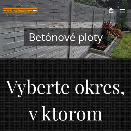
Betónové ploty
Vyberte okres,
v ktorom