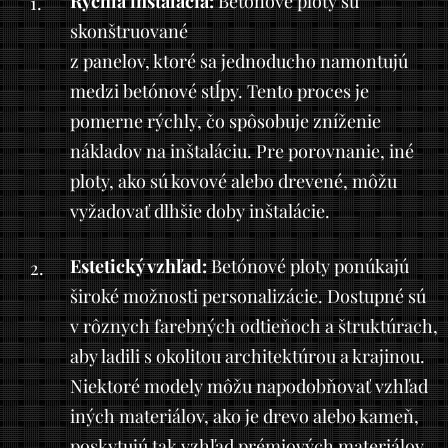
Rýchla inštalácia:
Betónové ploty sú
skonštruované
z panelov, ktoré sa jednoducho namontujú
medzi betónové stĺpy. Tento proces je
pomerne rýchly, čo spôsobuje zníženie
nákladov na inštaláciu. Pre porovnanie, iné
ploty, ako sú kovové alebo drevené, môžu
vyžadovať dlhšie doby inštalácie.
Estetický vzhľad:
Betónové ploty ponúkajú
široké možnosti personalizácie. Dostupné sú
v rôznych farebných odtieňoch a štruktúrach,
aby ladili s okolitou architektúrou a krajinou.
Niektoré modely môžu napodobňovať vzhľad
iných materiálov, ako je drevo alebo kameň,
poskytujú tak vzhľad prémiových materiálov