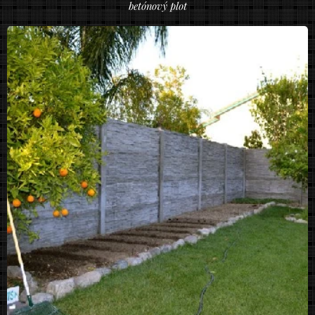
betónový plot