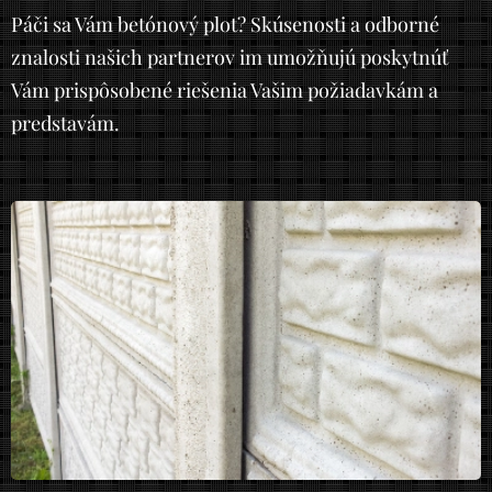
Páči sa Vám betónový plot? Skúsenosti a odborné
znalosti našich partnerov im umožňujú poskytnúť
Vám prispôsobené riešenia Vašim požiadavkám a
predstavám.