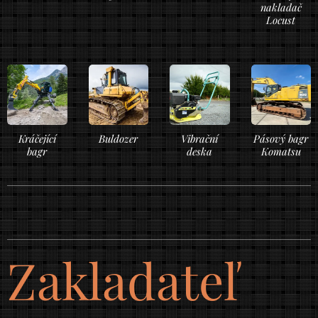
nakladač
Locust
Kráčející
Buldozer
Vibrační
Pásový bagr
bagr
deska
Komatsu
Zakladateľ