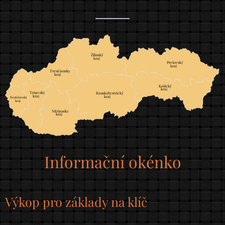
Žilinský
	
kraj
Prešovský
	
kraj
Trenčiansky
	
kraj
Košický
	
kraj
Trnavský
	
Banskobystrický
	
kraj
kraj
Bratislavský
		
kraj
		
Nitriansky
	
kraj
Informační okénko
Výkop pro základy na klíč