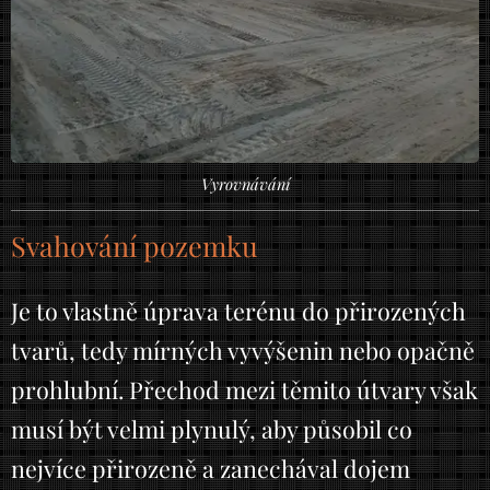
Vyrovnávání
Svahování pozemku
Je to vlastně úprava terénu do přirozených
tvarů, tedy mírných vyvýšenin nebo opačně
prohlubní. Přechod mezi těmito útvary však
musí být velmi plynulý, aby působil co
nejvíce přirozeně a zanechával dojem