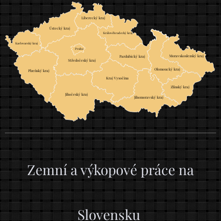
Liberecký kraj
Ústecký kraj
Královéhradecký kraj
Karlovarský kraj
Praha
Moravskoslezský kraj
Pardubický kraj
Středočeský kraj
Olomoucký kraj
Plzeňský kraj
Kraj Vysočina
Zlínský kraj
Jihočeský kraj
Jihomoravský kraj
Zemní a výkopové práce na
Slovensku