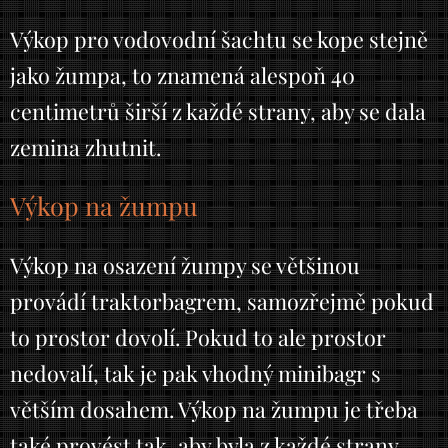
Výkop pro vodovodní šachtu se kope stejně
jako žumpa, to znamená alespoň 40
centimetrů širší z každé strany, aby se dala
zemina zhutnit.
Výkop na žumpu
Výkop na osazení žumpy se většinou
provádí traktorbagrem, samozřejmě pokud
to prostor dovolí. Pokud to ale prostor
nedovalí, tak je pak vhodný minibagr s
větším dosahem. Výkop na žumpu je třeba
také provést tak, aby byla z každé strany