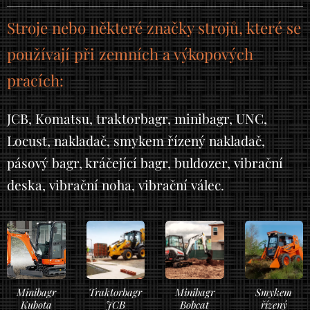
Stroje nebo některé značky strojů, které se
používají při zemních a výkopových
pracích:
JCB, Komatsu, traktorbagr, minibagr, UNC,
Locust, nakladač, smykem řízený nakladač,
pásový bagr, kráčející bagr, buldozer, vibrační
deska, vibrační noha, vibrační válec.
Minibagr
Traktorbagr
Minibagr
Smykem
Kubota
JCB
Bobcat
řízený