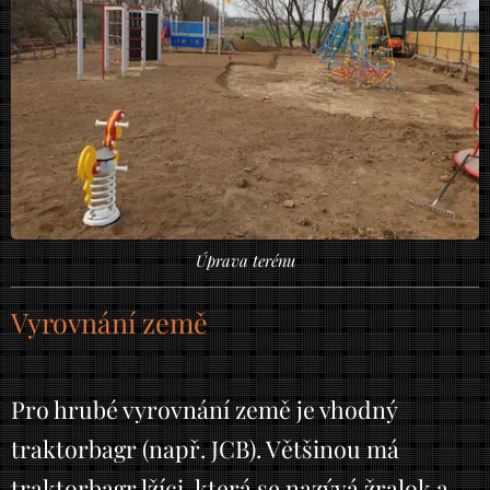
Úprava terénu
Vyrovnání země
Pro hrubé vyrovnání země je vhodný
traktorbagr (např. JCB). Většinou má
traktorbagr lžíci, která se nazývá žralok a