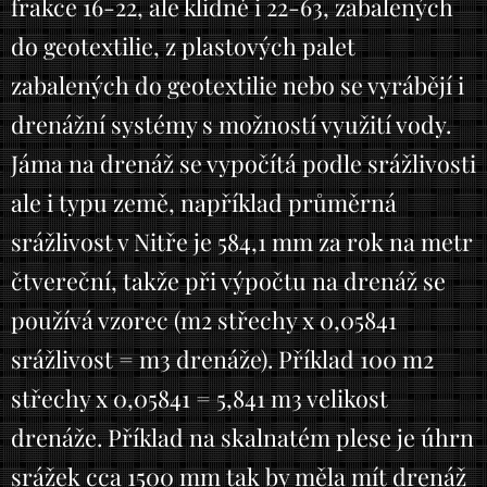
frakce 16-22, ale klidně i 22-63, zabalených
do geotextilie, z plastových palet
zabalených do geotextilie nebo se vyrábějí i
drenážní systémy s možností využití vody.
Jáma na drenáž se vypočítá podle srážlivosti
ale i typu země, například průměrná
srážlivost v Nitře je 584,1 mm za rok na metr
čtvereční, takže při výpočtu na drenáž se
používá vzorec (m2 střechy x 0,05841
srážlivost = m3 drenáže). Příklad 100 m2
střechy x 0,05841 = 5,841 m3 velikost
drenáže. Příklad na skalnatém plese je úhrn
srážek cca 1500 mm tak by měla mít drenáž