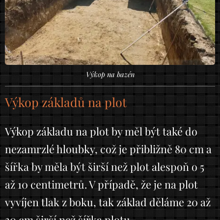
Výkop na bazén
Výkop základů na plot
Výkop základu na plot by měl být také do
nezamrzlé hloubky, což je přibližně 80 cm a
šířka by měla být širší než plot alespoň o 5
až 10 centimetrů. V případě, že je na plot
vyvíjen tlak z boku, tak základ děláme 20 až
30 cm širší než šířka plotu.