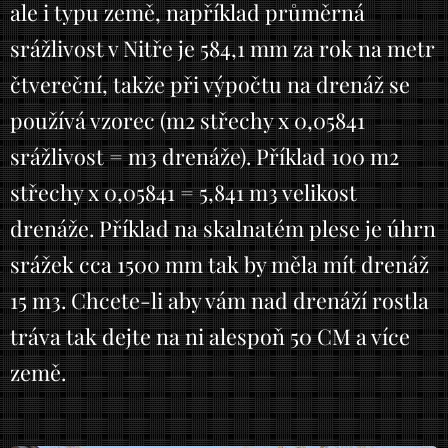
ale i typu země, například průměrná
srážlivost v Nitře je 584,1 mm za rok na metr
čtvereční, takže při výpočtu na drenáž se
používá vzorec (m2 střechy x 0,05841
srážlivost = m3 drenáže). Příklad 100 m2
střechy x 0,05841 = 5,841 m3 velikost
drenáže. Příklad na skalnatém plese je úhrn
srážek cca 1500 mm tak by měla mít drenáž
15 m3. Chcete-li aby vám nad drenáží rostla
tráva tak dejte na ni alespoň 50 CM a více
země.