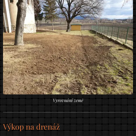
Vyrovnání země
Výkop na drenáž