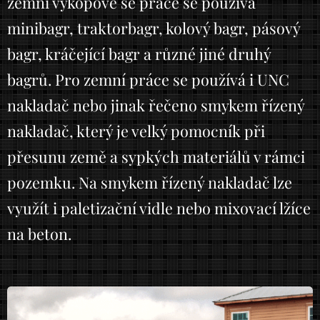
zemní výkopové se práce se používá
minibagr, traktorbagr, kolový bagr, pásový
bagr, kráčející bagr a různé jiné druhý
bagrů. Pro zemní práce se používá i UNC
nakladač nebo jinak řečeno smykem řízený
nakladač, který je velký pomocník při
přesunu země a sypkých materiálů v rámci
pozemku. Na smykem řízený nakladač lze
využít i paletizační vidle nebo mixovací lžíce
na beton.