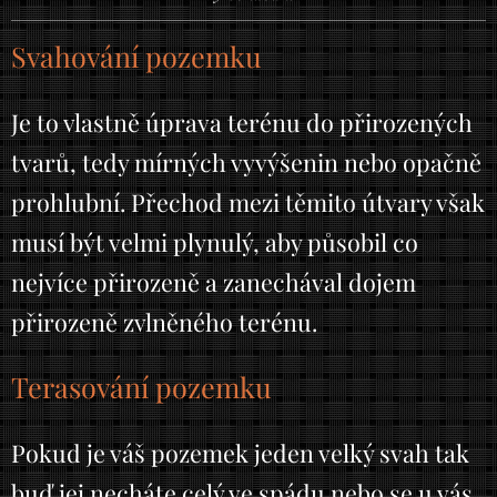
Svahování pozemku
Je to vlastně úprava terénu do přirozených
tvarů, tedy mírných vyvýšenin nebo opačně
prohlubní. Přechod mezi těmito útvary však
musí být velmi plynulý, aby působil co
nejvíce přirozeně a zanechával dojem
přirozeně zvlněného terénu.
Terasování pozemku
Pokud je váš pozemek jeden velký svah tak
buď jej necháte celý ve spádu nebo se u vás