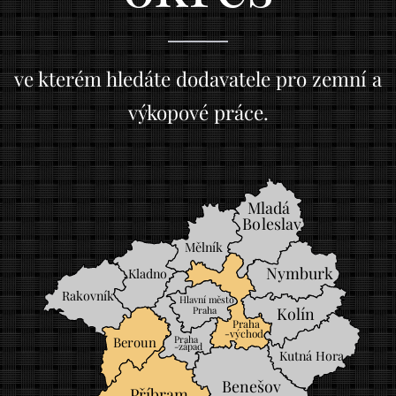
ve kterém hledáte dodavatele pro zemní a
výkopové práce.
Mladá
Boleslav
Mělník
Nymburk
Kladno
Rakovník
Hlavní město
Praha
Kolín
Praha
-východ
Praha
Beroun
-západ
Kutná Hora
Benešov
Příbram