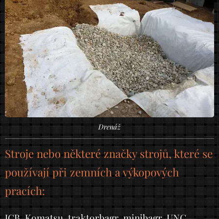
Drenáž
Stroje nebo některé značky strojů, které se
používají při zemních a výkopových
pracích:
JCB, Komatsu, traktorbagr, minibagr, UNC,