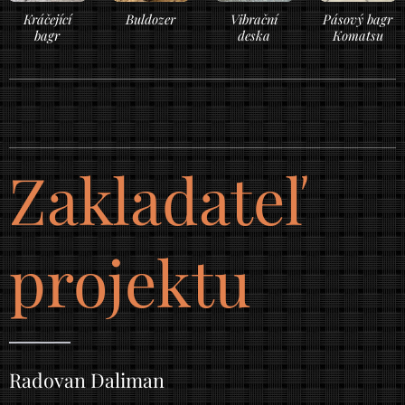
Kráčející
Buldozer
Vibrační
Pásový bagr
bagr
deska
Komatsu
Zakladateľ
projektu
Radovan Daliman