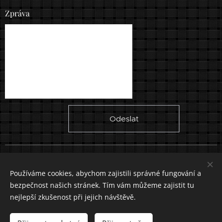
Zpráva
Odeslat
Vytvořeno službou
Webnode
Cookies
Používáme cookies, abychom zajistili správné fungování a
bezpečnost našich stránek. Tím vám můžeme zajistit tu
Jazyky
nejlepší zkušenost při jejich návštěvě.
Slovenčina
Čeština
Měna