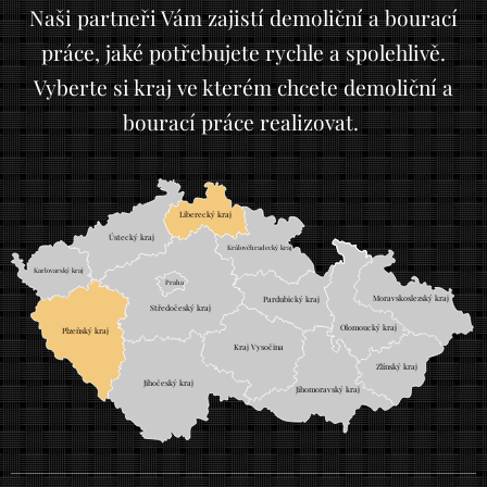
Naši partneři Vám zajistí demoliční a bourací
práce, jaké potřebujete rychle a spolehlivě.
Vyberte si kraj ve kterém chcete demoliční a
bourací práce realizovat.
Liberecký kraj
Ústecký kraj
Královéhradecký kraj
Karlovarský kraj
Praha
Moravskoslezský kraj
Pardubický kraj
Středočeský kraj
Olomoucký kraj
Plzeňský kraj
Kraj Vysočina
Zlínský kraj
Jihočeský kraj
Jihomoravský kraj