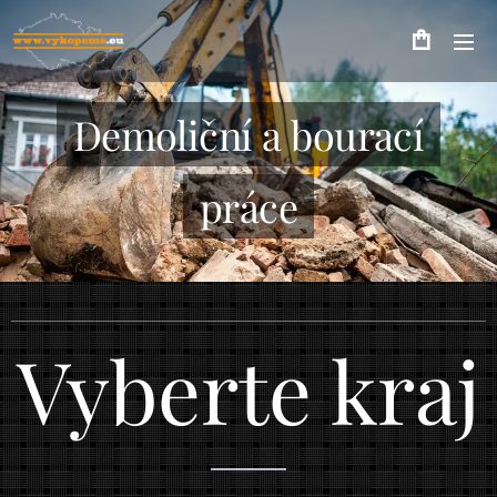
Demoliční a bourací
práce
Vyberte kraj