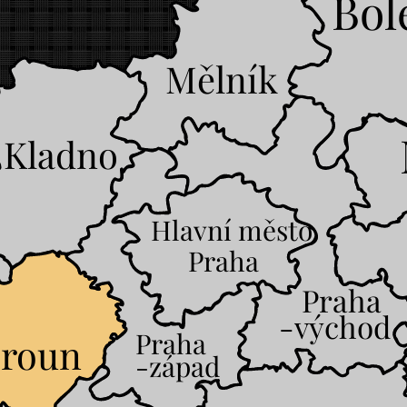
Bol
Mělník
Kladno
Hlavní město
Praha
Praha
-východ
Praha
roun
-západ