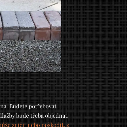
ena. Budete potřebovat
dlažby bude třeba objednat.
může zničit nebo poškodit, z