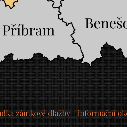
Beneš
Příbram
ádka zámkové dlažby - informační o