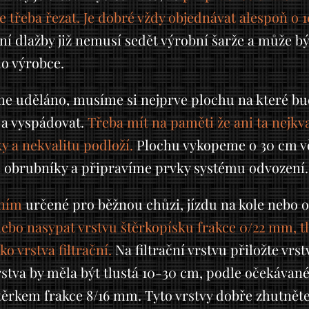
 třeba řezat. Je dobré vždy objednávat alespoň o 
 dlažby již nemusí sedět výrobní šarže a může být 
o výrobce.
e uděláno, musíme si nejprve plochu na které b
 a vyspádovat.
Třeba mít na paměti že ani ta nejkv
y a nekvalitu podloží.
Plochu vykopeme o 30 cm vět
e obrubníky a připravíme prvky systému odvození.
ením
určené pro běžnou chůzi, jízdu na kole nebo 
nebo nasypat vrstvu štěrkopísku frakce 0/22 mm, tl
o vrstva filtrační.
Na filtrační vrstvu přiložte vrs
tva by měla být tlustá 10-30 cm, podle očekávané
těrkem frakce 8/16 mm. Tyto vrstvy dobře zhutněte