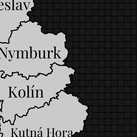
eslav
Nymburk
Kolín
Kutná Hora