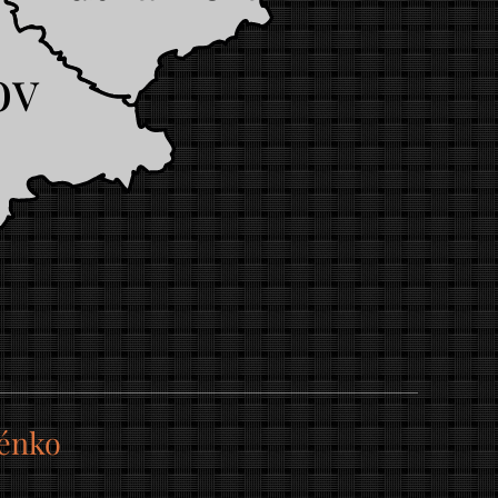
ov
kénko