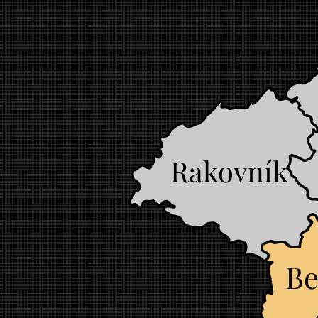
Rakovník
Be