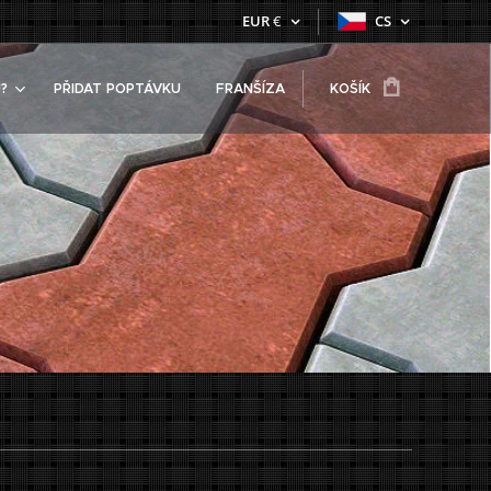
EUR
€
CS
?
PŘIDAT POPTÁVKU
FRANŠÍZA
KOŠÍK