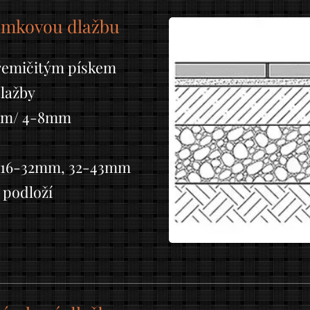
zámkovou dlažbu
křemičitým pískem
dlažby
8mm/ 4-8mm
, 16-32mm, 32-43mm
 podloží