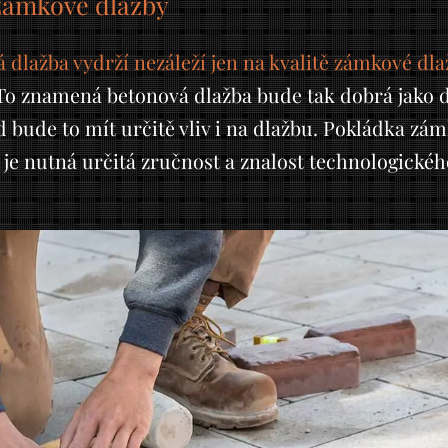
zámkové dlažby
lažba vydrží nezáleží jen na kvalitě zámkové dlažb
o znamená betonová dlažba bude tak dobrá jako dob
ad bude to mít určitě vliv i na dlažbu. Pokládka zá
ě je nutná určitá zručnost a znalost technologické