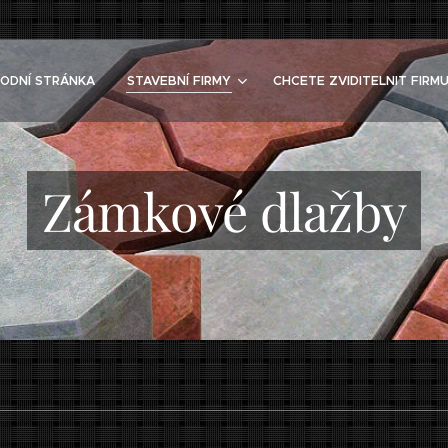
ODNÍ STRÁNKA
STAVEBNÍ FIRMY
CHCETE ZVIDITELNIT FIRMU
Zámkové dlažby