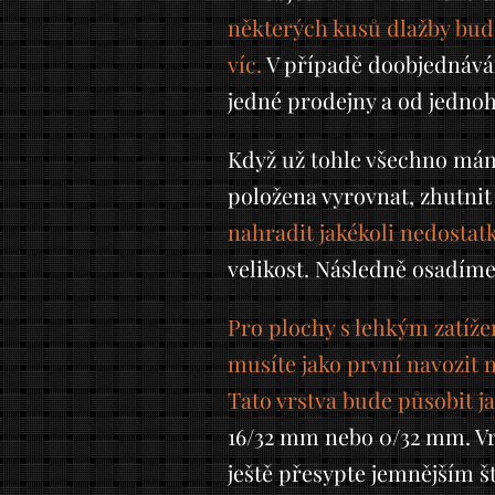
některých kusů dlažby bude
víc.
V případě doobjednávání
jedné prodejny a od jednoh
Když už tohle všechno mám
položena vyrovnat, zhutnit
nahradit jakékoli nedostatk
velikost. Následně osadím
Pro plochy s lehkým zatíž
musíte jako první navozit 
Tato vrstva bude působit jak
16/32 mm nebo 0/32 mm. Vrs
ještě přesypte jemnějším š