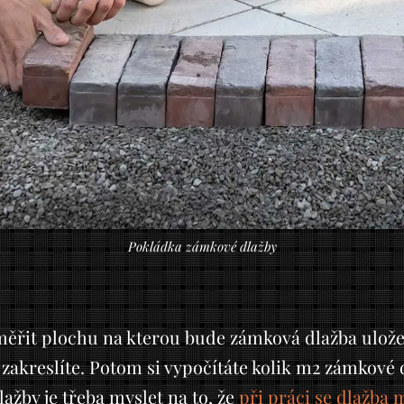
Pokládka zámkové dlažby
změřit plochu na kterou bude zámková dlažba ulož
 zakreslíte. Potom si vypočítáte kolik m2 zámkové 
ažby je třeba myslet na to, že
při práci se dlažba 