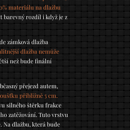
10% materiálu na dlažbu
barevný rozdíl i když je z
ude zámková dlažba
alitnější dlažba nemůže
ší než bude finální
občasný přejezd autem,
oušťku přibližně 5 cm.
tvu silného štěrku frakce
ho zatěžování. Tuto vrstvu
. Na dlažbu, která bude