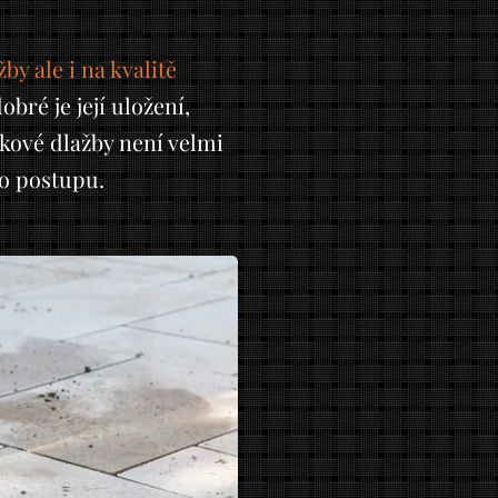
y ale i na kvalitě
ré je její uložení,
mkové dlažby není velmi
ho postupu.