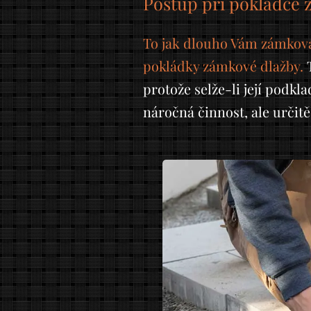
Postup při pokládce 
To jak dlouho Vám zámková d
pokládky zámkové dlažby.
T
protože selže-li její podkl
náročná činnost, ale určit