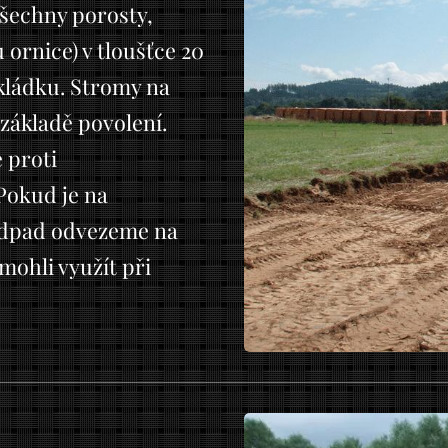
všechny porosty,
ornice) v tloušťce 20
skládku. Stromy na
základě povolení.
e proti
Pokud je na
 odpad odvezeme na
mohli využít při