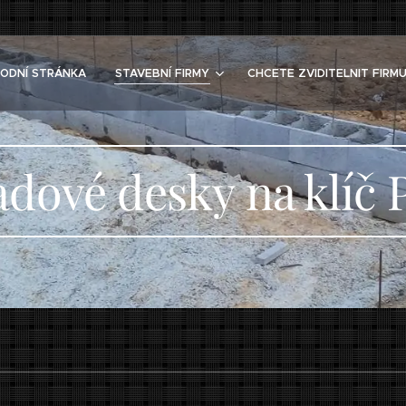
ODNÍ STRÁNKA
STAVEBNÍ FIRMY
CHCETE ZVIDITELNIT FIRMU
adové desky na klíč 