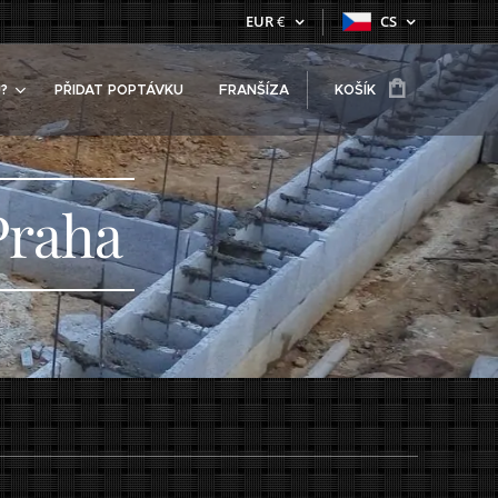
EUR
€
CS
?
PŘIDAT POPTÁVKU
FRANŠÍZA
KOŠÍK
Praha