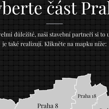
berte část Pr
elmi důležité, naši stavební partneři si to
je také realizují. Klikněte na mapku níže:
Praha 18
Praha 8