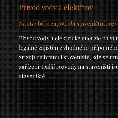
Přívod vody a elektřiny
Na stavbě je zapotřebí staveništní roz
Přívod vody a elektrické energie na st
legálně zajištěn z vhodného přípojného
zřizují na hranici staveniště, kde se umí
zařízení. Další rozvody na staveništi js
staveniště.