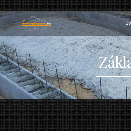
ÚV
Zákl