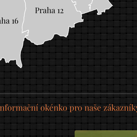
Praha 12
aha 16
Informační okénko pro naše zákazník