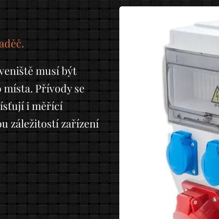
vaděč.
aveniště musí být
 místa. Přívody se
sťují i měřící
ou záležitostí zařízení