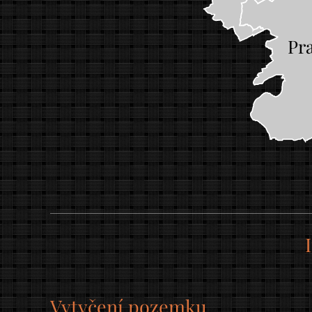
Pr
Vytyčení pozemku