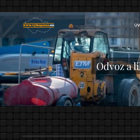
ÚV
Odvoz a li