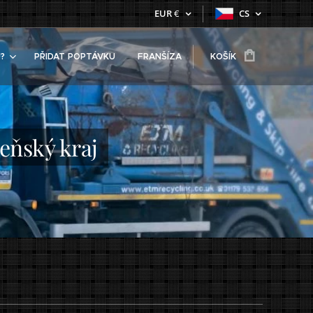
EUR
€
CS
?
PŘIDAT POPTÁVKU
FRANŠÍZA
KOŠÍK
zeňský kraj