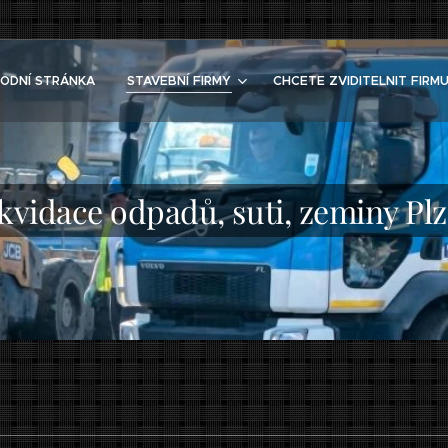
ODNÍ STRÁNKA
STAVEBNÍ FIRMY
CHCETE ZVIDITELNIT FIRMU
kvidace odpadů, suti, zeminy Pl