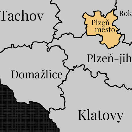
Tachov
Rok
Plzeň
-město
Plzeň-ji
Domažlice
Klatovy