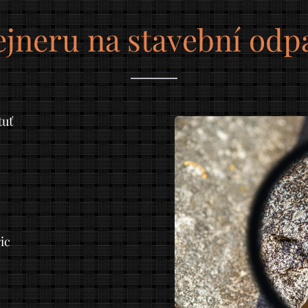
ejneru na stavební odp
tuť
ic