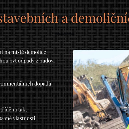
stavebních a demoličn
t na místě demolice
hou být odpady z budov,
ironmentálních dopadů
tříděna tak,
sané vlastnosti