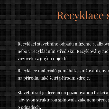
Recyklace 
Recyklaci stavebního odpadu můžeme realizova
nebo v recyklačním středisku. Recyklovány mo
vozovek i z jiných objektů.
Recyklace materiálů pomáhá ke snižování env
na přírodu, také šetří přírodní zdroje.
Stavební suť je drcena na požadovanou frakci a 
aby svou strukturou splňovala zákonem předep
o odpadech.