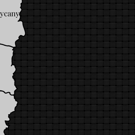
ycany
h