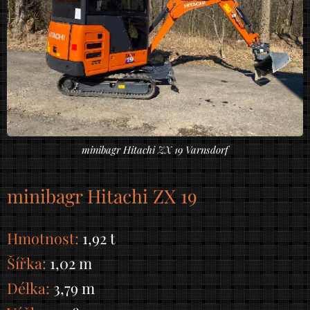
minibagr Hitachi ZX 19 Varnsdorf
minibagr Hitachi ZX 19
Hmotnost:
1,92 t
Šířka:
1,02 m
Délka:
3,79 m