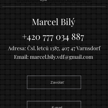
Marcel Bilý
+420 777 034 887
Adresa: Čsl. letců 1387, 407 47 Varnsdorf
Email: marcel.bily.vdf@gmail.com
☎ Zavolať
✉ E-mail