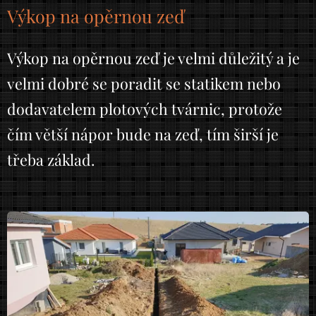
Výkop na opěrnou zeď
Výkop na opěrnou zeď je velmi důležitý a je
velmi dobré se poradit se statikem nebo
dodavatelem plotových tvárnic, protože
čím větší nápor bude na zeď, tím širší je
třeba základ.