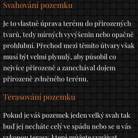
Svahování pozemku
Je to vlastně úprava terénu do přirozených
tvarů, tedy mírných vyvýšenin nebo opačně
prohlubní. Přechod mezi těmito útvary však
musí být velmi plynulý, aby působil co
nejvíce přirozeně a zanechával dojem
přirozeně zvlněného terénu.
Terasování pozemku
Pokud je váš pozemek jeden velký svah tak
buď jej necháte celý ve spádu nebo se u vás
vykopou terasy, které můžete využívat