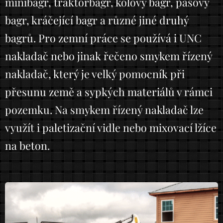
minibagr, traktorbagr, kolový bagr, pásový
bagr, kráčející bagr a různé jiné druhý
bagrů. Pro zemní práce se používá i UNC
nakladač nebo jinak řečeno smykem řízený
nakladač, který je velký pomocník při
přesunu země a sypkých materiálů v rámci
pozemku. Na smykem řízený nakladač lze
využít i paletizační vidle nebo mixovací lžíce
na beton.