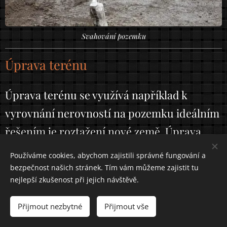
Svahování pozemku
Úprava terénu
Úprava terénu se využívá například k
vyrovnání nerovností na pozemku ideálním
řešením je roztažení nové země. Úprava
terénu se dá provádět traktorbagrem UNC,
Používáme cookies, abychom zajistili správné fungování a
nakladačem země nebo i minibagrem a je to
bezpečnost našich stránek. Tím vám můžeme zajistit tu
nejlepší zkušenost při jejich návštěvě.
takzvaná úprava hrubě. Úprava terénu se
používá často na stavbách, kolem domu,
Přijmout nezbytné
Přijmout vše
jednou je třeba přesnou zem, jednou je