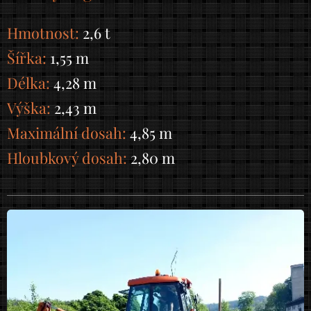
Hmotnost:
2,6 t
Šířka:
1,55 m
Délka:
4,28 m
Výška:
2,43 m
Maximální dosah:
4,85 m
Hloubkový dosah:
2,80 m