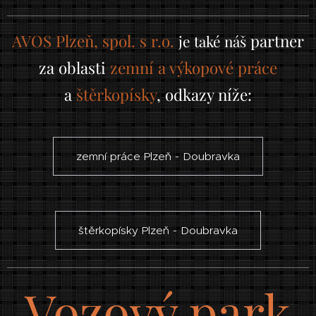
AVOS Plzeň, spol. s r.o.
partner
je také náš
za oblasti
zemní a výkopové práce
a
štěrkopísky
, odkazy níže:
zemní práce Plzeň - Doubravka
štěrkopísky Plzeň - Doubravka
Vozový park