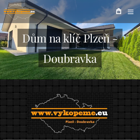
Dům na klíč Plzeň -
Doubravka