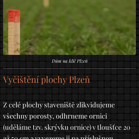
Dům na klíč Plzeň
Vyčištění plochy Plzeň
Z celé plochy staveniště zlikvidujeme
všechny porosty, odhrneme ornici
(uděláme tzv. skrývku ornice) v tloušťce 20
až 50 cm a vyvezeme ji na příslušnou