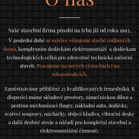
aše stavební firma působí na trhu již od roku 1993.
N
V
poslední době
se nejvíce věnujeme stavbě rodinných
domů
, komplexním dodávkám elektromontáží a dodávkam
technologických celků pro zdravotně technická zařízení
staveb.
Pracujeme na nových výstavbách i na
rekonstrukcích.
Zaměstnáváme přibližně 25 kvalifikovaných řemeslníků. K
dispozici máme skladové prostory, zámečnickou dílnu a
pestrou mechanizaci (bagry, nákladní auta, dodávky,
svářecí soupravy, míchačky, sbíjecí kladiva, vibrační desky
a další drobné stroje a nářadí pro kompletní stavební a
elektromontážní činnost).