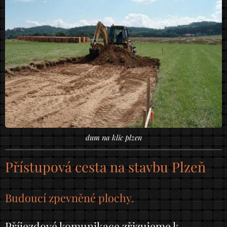
dum na klic plzen
Přístupová cesta na stavbu Plzeň
Budoucí zpevněné plochy.
Příjezdové komunikace zřizujeme k