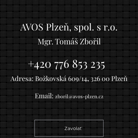
AVOS Plzeň, spol. s r.o.
Mgr.
Tomáš Zbořil
+420 776 853 235
Adresa:
Božkovská 609/14
,
326 00 Plzeň
Email:
zboril@avos-plzen.cz
☎ Zavolať