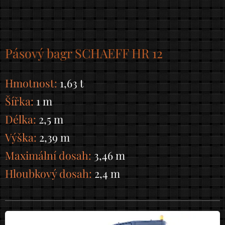
Pásový bagr SCHAEFF HR 12
Hmotnost:
1,63 t
Šířka:
1 m
Délka:
2,5 m
Výška:
2,39 m
Maximální dosah:
3,46 m
Hloubkový dosah:
2,4 m