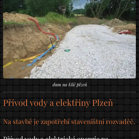
dum na klíč plzeň
Přívod vody a elektřiny Plzeň
Na stavbě je zapotřebí staveništní rozvaděč.
Přívod vody a elektrické energie na