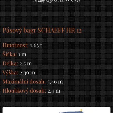
Pásový bagr SCHAEFF HR 12
Pásový bagr SCHAEFF HR 12
Hmotnost:
1,63 t
Šířka:
1 m
Délka:
2,5 m
Výška:
2,39 m
Maximální dosah:
3,46 m
Hloubkový dosah:
2,4 m