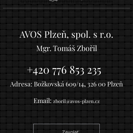
AVOS Plzeň, spol. s r.o.
Mgr.
Tomáš Zbořil
+420 776 853 235
Adresa:
Božkovská 609/14
,
326 00 Plzeň
Email:
zboril@avos-plzen.cz
☎ Zavolať