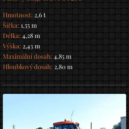
Hmotnost:
2,6 t
Šířka:
1,55 m
Délka:
4,28 m
Výška:
2,43 m
Maximální dosah:
4,85 m
Hloubkový dosah:
2,80 m