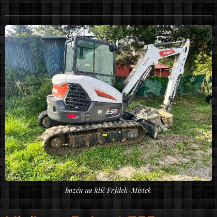
bazén na klíč Frýdek-Místek