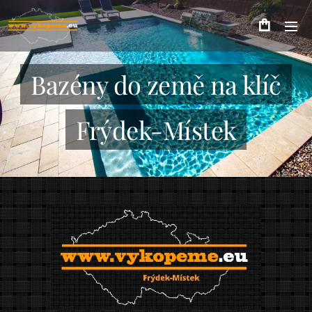
Bazény do země na klíč
Frýdek-Místek