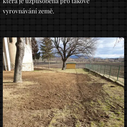
která je uzpůsobena pro takové
vyrovnávání země.