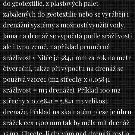
do geotextilie, z plastových palet
zabalených do geotextilie nebo se vyrábějí i
drenážní systémy s možností využití vody.
Jáma na drenáž se vypočítá podle srážlivosti
ale i typu země, například průměrná
srážlivost v Nitře je 584,1 mm za rok na metr
čtvereční, takže při výpočtu na drenáž se
používá vzorec (m2 střechy x 0,05841
srážlivost = m3 drenáže). Příklad 100 m2
střechy x 0,05841 = 5,841 m3 velikost
drenáže. Příklad na skalnatém plese je úhrn
srážek cca 1500 mm tak by měla mít drenáž
15 m3. Chcete-li aby vám nad drenáží rostla