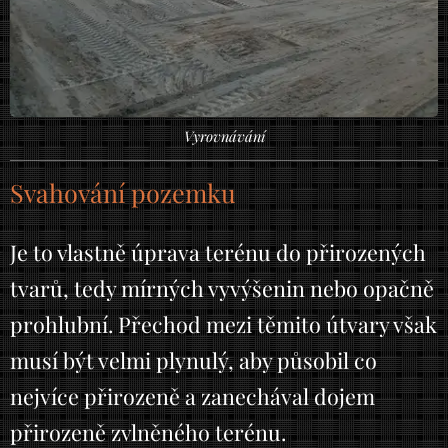
Vyrovnávání
Svahování pozemku
Je to vlastně úprava terénu do přirozených
tvarů, tedy mírných vyvýšenin nebo opačně
prohlubní. Přechod mezi těmito útvary však
musí být velmi plynulý, aby působil co
nejvíce přirozeně a zanechával dojem
přirozeně zvlněného terénu.