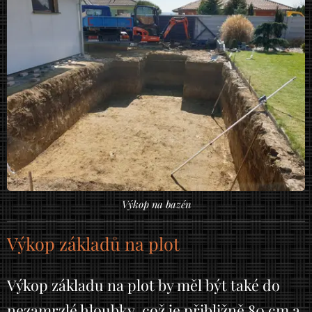
Výkop na bazén
Výkop základů na plot
Výkop základu na plot by měl být také do
nezamrzlé hloubky, což je přibližně 80 cm a