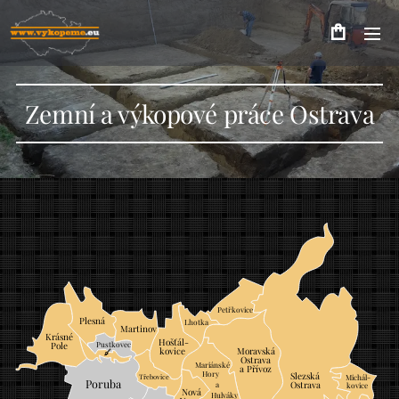
Zemní a výkopové práce Ostrava
Petřkovice
Plesná
Lhotka
Martinov
Krásné
Hošťál-
Pole
Pustkovec
Moravská
kovice
Ostrava
Mariánské
a Přívoz
Hory
Slezská
Třebovice
Michál-
Poruba
Ostrava
a
kovice
Nová
Hulváky