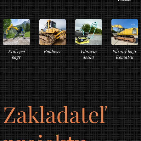
Kráčející
Buldozer
Vibrační
Pásový bagr
bagr
deska
Komatsu
Zakladateľ