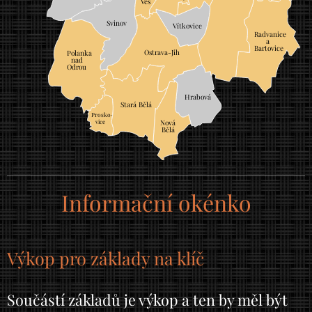
Ves
Svinov
Vítkovice
Radvanice
a
Bartovice
Ostrava-Jih
Polanka
nad
Odrou
Hrabová
Stará Bělá
Prosko-
vice
Nová
Bělá
Informační okénko
Výkop pro základy na klíč
Součástí základů je výkop a ten by měl být