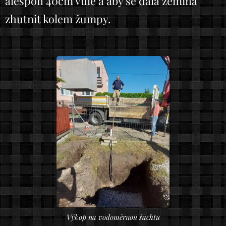
alespoň 40cm vůle a aby se dala zemina
zhutnit kolem žumpy.
Výkop na vodoměrnou šachtu