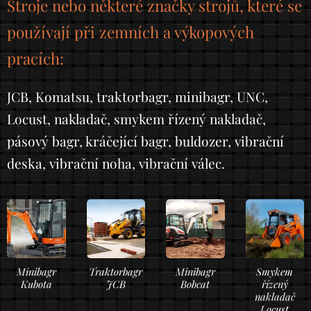
Stroje nebo některé značky strojů, které se
používají při zemních a výkopových
pracích:
JCB, Komatsu, traktorbagr, minibagr, UNC,
Locust, nakladač, smykem řízený nakladač,
pásový bagr, kráčející bagr, buldozer, vibrační
deska, vibrační noha, vibrační válec.
Minibagr
Traktorbagr
Minibagr
Smykem
Kubota
JCB
Bobcat
řízený
nakladač
Locust