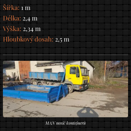
Šířka:
1 m
Délka:
2,4 m
Výška:
2,34 m
Hloubkový dosah:
2,5 m
MAN nosič kontejnerů