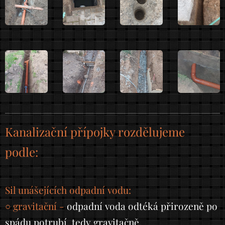
Kanalizační přípojky rozdělujeme
podle:
Sil unášejících odpadní vodu:
○ gravitační -
odpadní voda odtéká přirozeně po
spádu potrubí, tedy gravitačně,