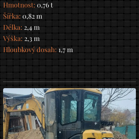
Hmotnost:
0,76 t
Šířka:
0,82 m
Délka:
2,4 m
Výška:
2,3 m
Hloubkový dosah:
1,7 m